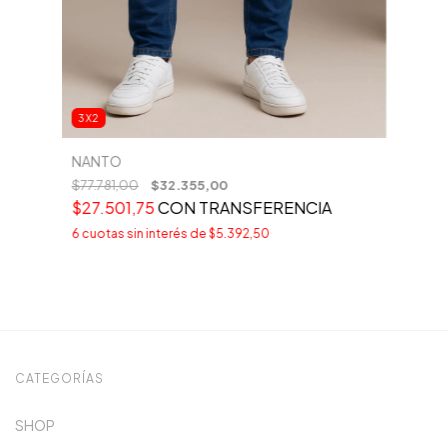
3X2
NANTO
$77.781,00
$32.355,00
$27.501,75
CON
TRANSFERENCIA
6
cuotas sin interés de
$5.392,50
CATEGORÍAS
SHOP