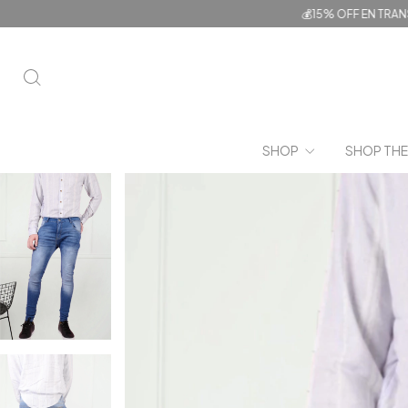
💰15% OFF EN TRANSFERENCIA/ 💳
SHOP
SHOP THE