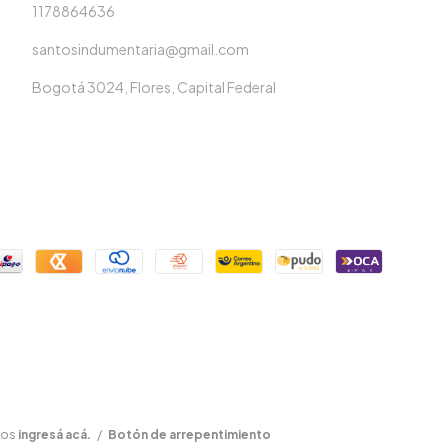
1178864636
santosindumentaria@gmail.com
Bogotá 3024, Flores, Capital Federal
mos
ingresá acá.
/
Botón de arrepentimiento