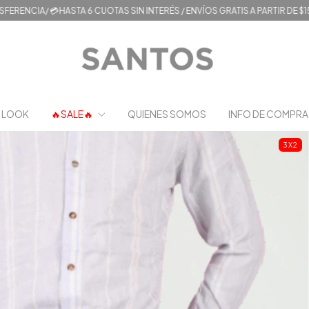
HASTA 6 CUOTAS SIN INTERÉS / ENVÍOS GRATIS A PARTIR DE $150.000

 LOOK
🔥SALE🔥
QUIENES SOMOS
INFO DE COMPRA
3X2