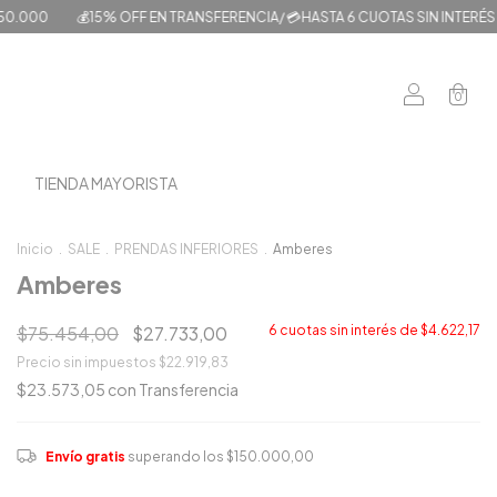
15% OFF EN TRANSFERENCIA/ 💳HASTA 6 CUOTAS SIN INTERÉS / ENVÍOS GRA
0
TIENDA MAYORISTA
Inicio
.
SALE
.
PRENDAS INFERIORES
.
Amberes
Amberes
$75.454,00
$27.733,00
6
cuotas sin interés de
$4.622,17
Precio sin impuestos
$22.919,83
$23.573,05
con
Transferencia
Envío gratis
superando los
$150.000,00