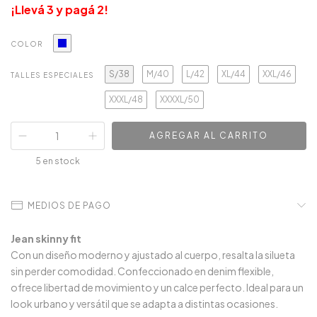
¡Llevá 3 y pagá 2!
COLOR
S/38
M/40
L/42
XL/44
XXL/46
TALLES ESPECIALES
XXXL/48
XXXXL/50
5
en stock
MEDIOS DE PAGO
Jean skinny fit
Con un diseño moderno y ajustado al cuerpo, resalta la silueta
sin perder comodidad. Confeccionado en denim flexible,
ofrece libertad de movimiento y un calce perfecto. Ideal para un
look urbano y versátil que se adapta a distintas ocasiones.