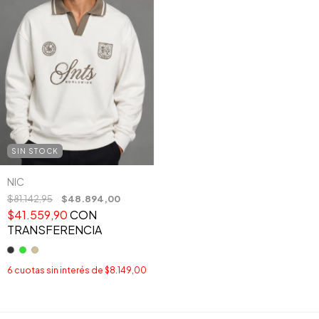
SIN STOCK
NIC
$81.142,95
$48.894,00
$41.559,90
CON
TRANSFERENCIA
6
cuotas sin interés de
$8.149,00