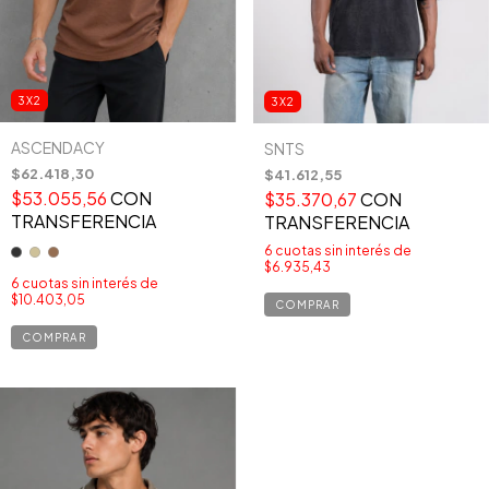
3X2
3X2
ASCENDACY
SNTS
$62.418,30
$41.612,55
$53.055,56
CON
$35.370,67
CON
TRANSFERENCIA
TRANSFERENCIA
6
cuotas sin interés de
$6.935,43
6
cuotas sin interés de
$10.403,05
COMPRAR
COMPRAR