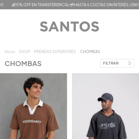
💰15% OFF EN TRANSFERENCIA/ 💳HASTA 6 CUOTAS SIN INTERÉS / ENVÍO
Inicio
.
SHOP
.
PRENDAS SUPERIORES
.
CHOMBAS
CHOMBAS
FILTRAR