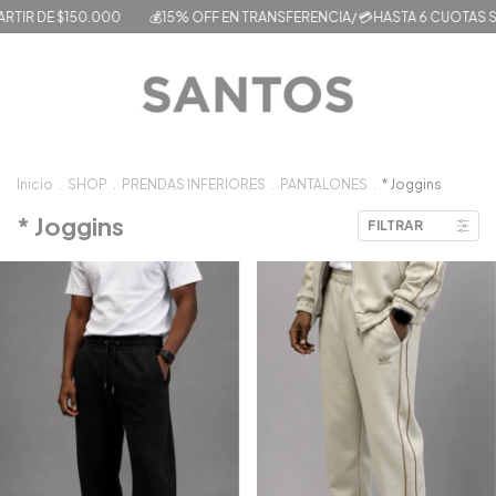
RTIR DE $150.000
💰15% OFF EN TRANSFERENCIA/ 💳HASTA 6 CUOTAS SIN 
Inicio
.
SHOP
.
PRENDAS INFERIORES
.
PANTALONES
.
* Joggins
* Joggins
FILTRAR