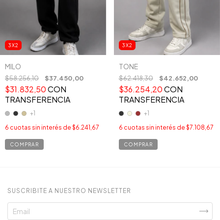
3X2
3X2
MILO
TONE
$58.256,10
$37.450,00
$62.418,30
$42.652,00
$31.832,50
CON
$36.254,20
CON
TRANSFERENCIA
TRANSFERENCIA
+1
+1
6
cuotas sin interés de
$6.241,67
6
cuotas sin interés de
$7.108,67
COMPRAR
COMPRAR
SUSCRIBITE A NUESTRO NEWSLETTER