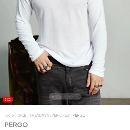
3X2
Inicio
.
SALE
.
PRENDAS SUPERIORES
.
PERGO
PERGO