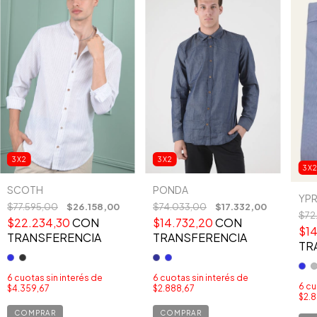
3X2
3X2
3X
SCOTH
PONDA
YPR
$77.595,00
$26.158,00
$74.033,00
$17.332,00
$72
$22.234,30
CON
$14.732,20
CON
$14
TRANSFERENCIA
TRANSFERENCIA
TR
6
cuotas sin interés de
6
cuotas sin interés de
6
cu
$4.359,67
$2.888,67
$2.8
COMPRAR
COMPRAR