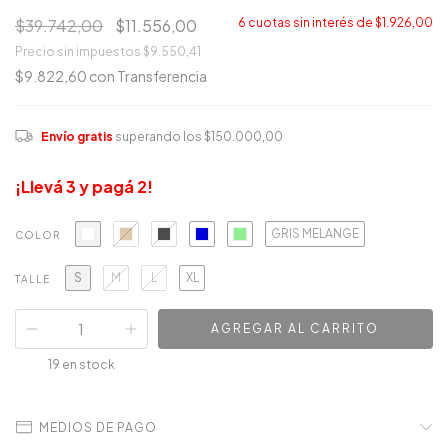
$39.742,00
$11.556,00
6
cuotas sin interés de
$1.926,00
Precio sin impuestos
$9.550,41
$9.822,60
con
Transferencia
Envío gratis
superando los
$150.000,00
¡Llevá 3 y pagá 2!
GRIS MELANGE
COLOR
S
M
L
XL
TALLE
19
en stock
MEDIOS DE PAGO