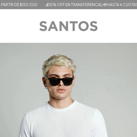
E $150.000
💰15% OFF EN TRANSFERENCIA/ 💳HASTA 6 CUOTAS SIN INTERÉ